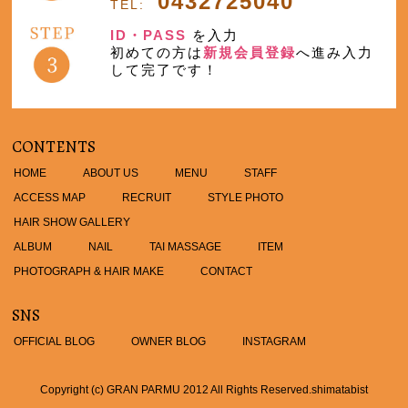
0432725040
TEL:
ID・PASS
を入力
初めての方は
新規会員登録
へ進み入力
して完了です！
CONTENTS
HOME
ABOUT US
MENU
STAFF
ACCESS MAP
RECRUIT
STYLE PHOTO
HAIR SHOW GALLERY
ALBUM
NAIL
TAI MASSAGE
ITEM
PHOTOGRAPH & HAIR MAKE
CONTACT
SNS
OFFICIAL BLOG
OWNER BLOG
INSTAGRAM
Copyright (c) GRAN PARMU 2012 All Rights Reserved.
shimatabist