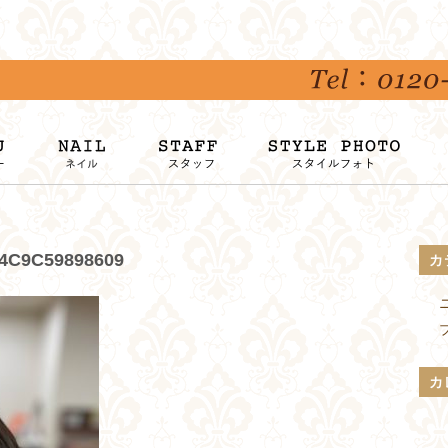
-4C9C59898609
カ
カ