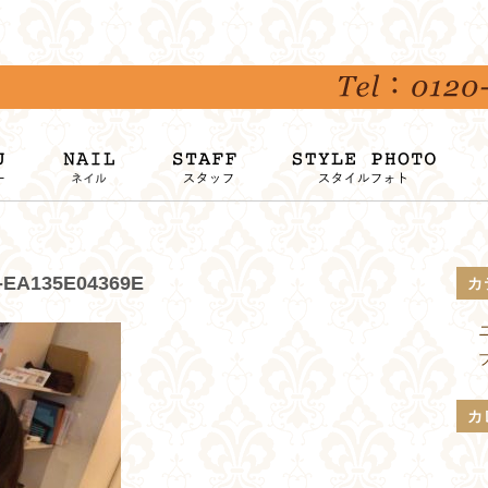
-EA135E04369E
カ
カ