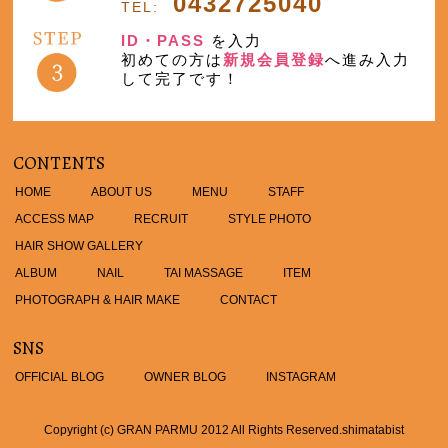
0432725040
TEL:
ID・PASS
を入力
初めての方は
新規会員登録
へ進み入力
して完了です！
CONTENTS
HOME
ABOUT US
MENU
STAFF
ACCESS MAP
RECRUIT
STYLE PHOTO
HAIR SHOW GALLERY
ALBUM
NAIL
TAI MASSAGE
ITEM
PHOTOGRAPH & HAIR MAKE
CONTACT
SNS
OFFICIAL BLOG
OWNER BLOG
INSTAGRAM
Copyright (c) GRAN PARMU 2012 All Rights Reserved.
shimatabist