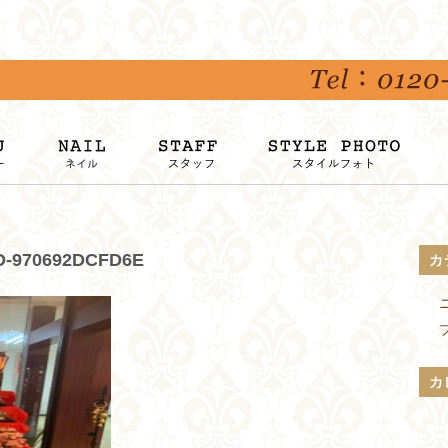
D-970692DCFD6E
カ
カ